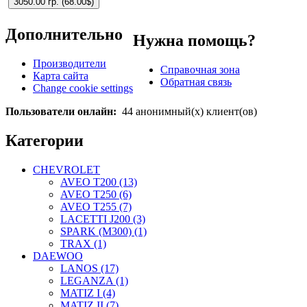
3050.00 гр.
(
68.00$
)
Дополнительно
Нужна помощь?
Производители
Справочная зона
Карта сайта
Обратная связь
Change cookie settings
Пользователи онлайн:
44 анонимный(х) клиент(ов)
Категории
CHEVROLET
AVEO T200 (13)
AVEO T250 (6)
AVEO T255 (7)
LACETTI J200 (3)
SPARK (M300) (1)
TRAX (1)
DAEWOO
LANOS (17)
LEGANZA (1)
MATIZ I (4)
MATIZ II (7)