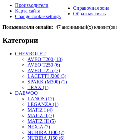
Производители
Справочная зона
Карта сайта
Обратная связь
Change cookie settings
Пользователи онлайн:
47 анонимный(х) клиент(ов)
Категории
CHEVROLET
AVEO T200 (13)
AVEO T250 (6)
AVEO T255 (7)
LACETTI J200 (3)
SPARK (M300) (1)
TRAX (1)
DAEWOO
LANOS (17)
LEGANZA (1)
MATIZ I (4)
MATIZ II (7)
MATIZ III (5)
NEXIA (7)
NUBIRA J100 (2)
NUBIRA J150 (6)