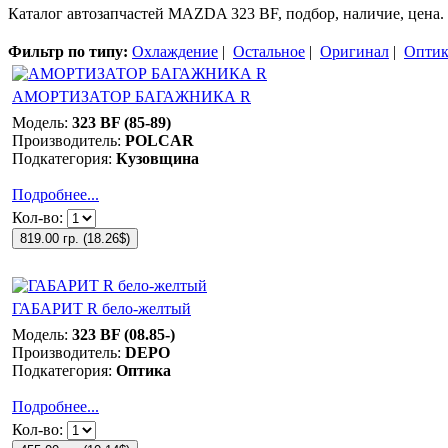
Каталог автозапчастей MAZDA 323 BF, подбор, наличие, цена.
Фильтр по типу:
Охлаждение
|
Остальное
|
Оригинал
|
Оптик
АМОРТИЗАТОР БАГАЖНИКА R
Модель:
323 BF (85-89)
Производитель:
POLCAR
Подкатегория:
Кузовщина
Подробнее...
Кол-во:
819.00 гр.
(
18.26$
)
ГАБАРИТ R бело-желтый
Модель:
323 BF (08.85-)
Производитель:
DEPO
Подкатегория:
Оптика
Подробнее...
Кол-во: