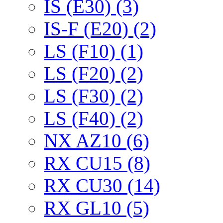
IS (E30) (3)
IS-F (E20) (2)
LS (F10) (1)
LS (F20) (2)
LS (F30) (2)
LS (F40) (2)
NX AZ10 (6)
RX CU15 (8)
RX CU30 (14)
RX GL10 (5)