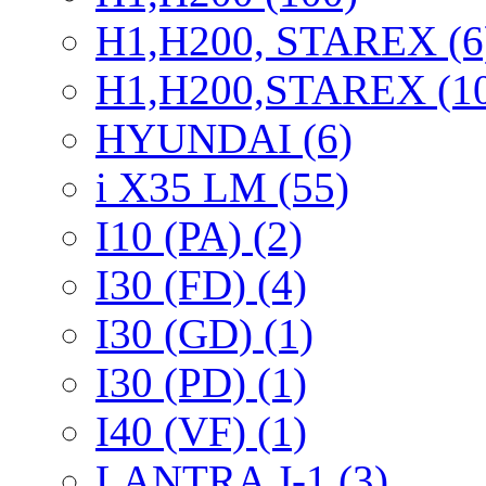
H1,H200, STAREX (6
H1,H200,STAREX (1
HYUNDAI (6)
i X35 LM (55)
I10 (PA) (2)
I30 (FD) (4)
I30 (GD) (1)
I30 (PD) (1)
I40 (VF) (1)
LANTRA J-1 (3)