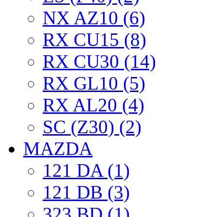
NX AZ10 (6)
RX CU15 (8)
RX CU30 (14)
RX GL10 (5)
RX AL20 (4)
SC (Z30) (2)
MAZDA
121 DA (1)
121 DB (3)
323 BD (1)