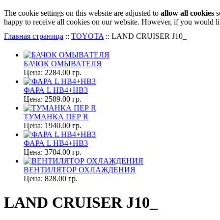
The cookie settings on this website are adjusted to
allow all cookies
s
happy to receive all cookies on our website. However, if you would li
Главная страница
::
TOYOTA
::
LAND CRUISER J10_
БАЧОК ОМЫВАТЕЛЯ
Цена:
2284.00 гр.
ФАРА L НВ4+НВ3
Цена:
2589.00 гр.
ТУМАНКА ПЕР R
Цена:
1940.00 гр.
ФАРА L НВ4+НВ3
Цена:
3704.00 гр.
ВЕНТИЛЯТОР ОХЛАЖДЕНИЯ
Цена:
828.00 гр.
LAND CRUISER J10_